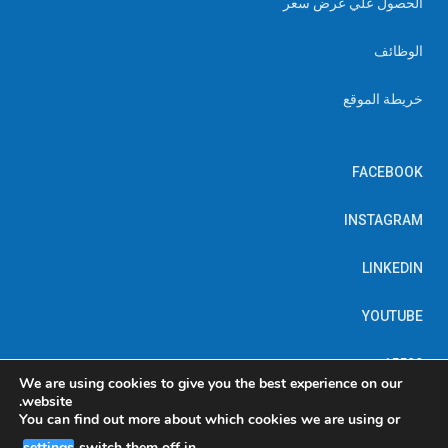
الحصول علي عرض سعر
الوظائف
خريطة الموقع
FACEBOOK
INSTAGRAM
LINKEDIN
YOUTUBE
15520
We are using cookies to give you the best experience on our
website.
You can find out more about which cookies we are using or
.
settings
switch them off in