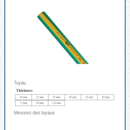
A
T
I
O
N
Tuyau
Mesures des tuyaux