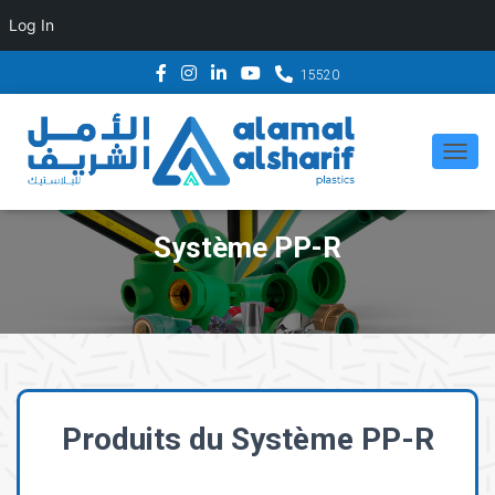
Log In
15520
T
O
G
Système PP-R
G
L
E
N
A
V
Produits du Système PP-R
I
G