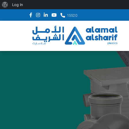
About
Log In
WordPress
15520