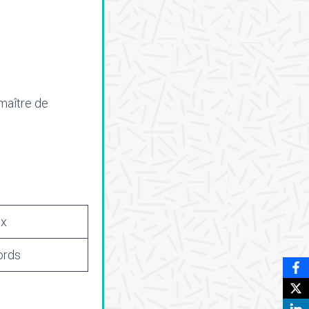
maître de
ux
ords