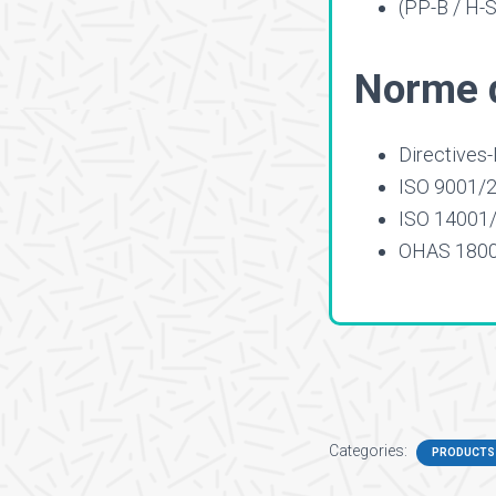
(PP-B / H-Si
Norme d
Directives
ISO 9001/
ISO 14001
OHAS 180
Categories:
PRODUCTS