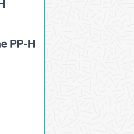
-H
me PP-H